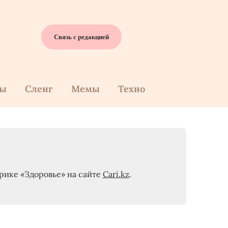
Связь с редакцией
cы
Сленг
Мемы
Техно
рике «Здоровье» на сайте
Cari.kz
.