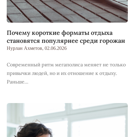
Почему короткие форматы отдыха
становятся популярнее среди горожан
Нурлан Ахметов,
02.06.2026
Современный ритм мегаполиса меняет не только
привычки людей, но и их отношение к отдыху.
Раньше…