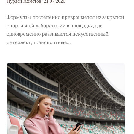
Нурлан Ахметов,
21.07.2026
Формула-1 постепенно превращается из закрытой
спортивной лаборатории в площадку, где
одновременно развиваются искусственный
интеллект, транспортные…