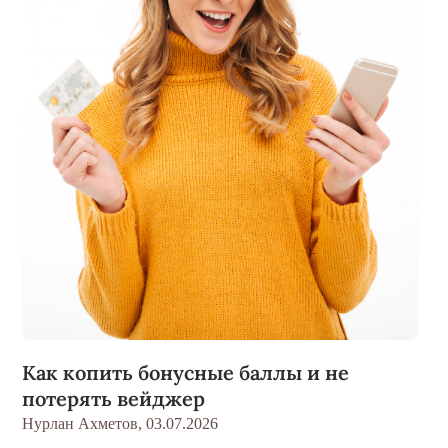
Как копить бонусные баллы и не
потерять вейджер
Нурлан Ахметов,
03.07.2026