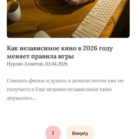
Как независимое кино в 2026 году
меняет правила игры
Нурлан Ахметов,
03.04.2026
Снимать фильм и думать о деньгах потом уже не
получается Еще недавно независимое кино
держалось…
1
Вперёд