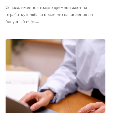
72 часа: именно столько времени дают на
отработку кэшбэка после его начисления на
бонусный счёт….