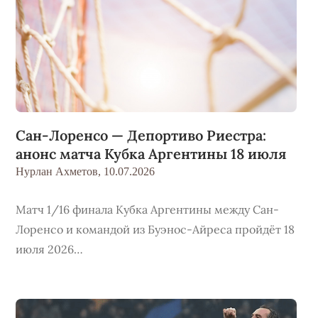
Сан-Лоренсо — Депортиво Риестра:
анонс матча Кубка Аргентины 18 июля
Нурлан Ахметов,
10.07.2026
Матч 1/16 финала Кубка Аргентины между Сан-
Лоренсо и командой из Буэнос-Айреса пройдёт 18
июля 2026…