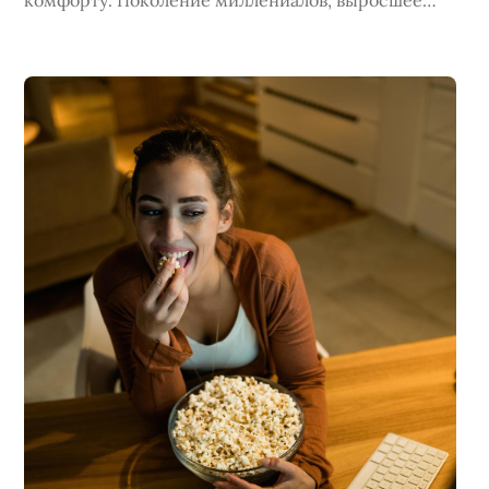
комфорту. Поколение миллениалов, выросшее…