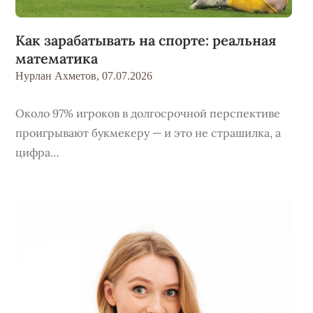
Как зарабатывать на спорте: реальная
математика
Нурлан Ахметов,
07.07.2026
Около 97% игроков в долгосрочной перспективе
проигрывают букмекеру — и это не страшилка, а
цифра…