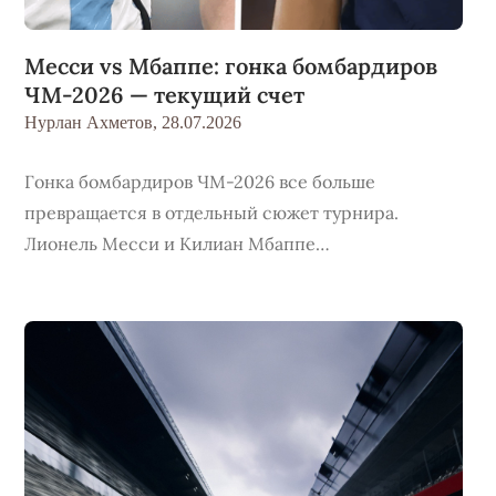
Месси vs Мбаппе: гонка бомбардиров
ЧМ-2026 — текущий счет
Нурлан Ахметов,
28.07.2026
Гонка бомбардиров ЧМ-2026 все больше
превращается в отдельный сюжет турнира.
Лионель Месси и Килиан Мбаппе…