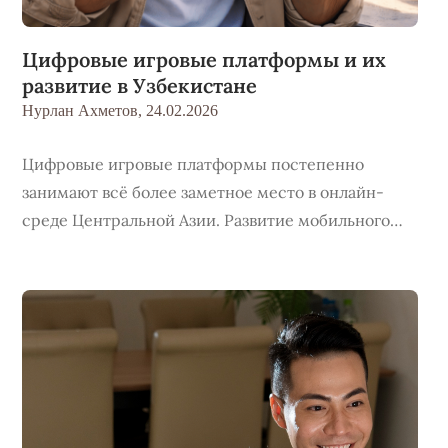
Цифровые игровые платформы и их
развитие в Узбекистане
Нурлан Ахметов,
24.02.2026
Цифровые игровые платформы постепенно
занимают всё более заметное место в онлайн-
среде Центральной Азии. Развитие мобильного…