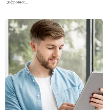
цифровые…