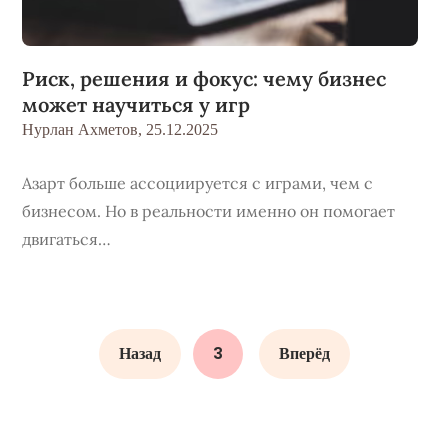
Риск, решения и фокус: чему бизнес
может научиться у игр
Нурлан Ахметов,
25.12.2025
Азарт больше ассоциируется с играми, чем с
бизнесом. Но в реальности именно он помогает
двигаться…
Назад
3
Вперёд