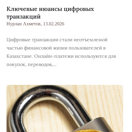
Ключевые нюансы цифровых
транзакций
Нурлан Ахметов,
13.02.2026
Цифровые транзакции стали неотъемлемой
частью финансовой жизни пользователей в
Казахстане. Онлайн-платежи используются для
покупок, переводов,…