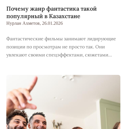
Почему жанр фантастика такой
популярный в Казахстане
Нурлан Ахметов,
26.01.2026
Фантастические фильмы занимают лидирующие
позиции по просмотрам не просто так. Они
увлекают своими спецэффектами, сюжетами…