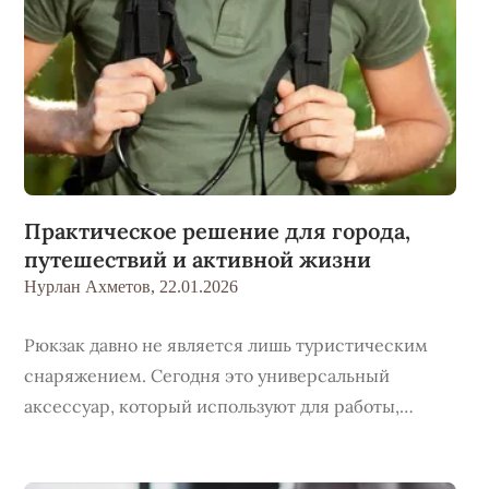
Практическое решение для города,
путешествий и активной жизни
Нурлан Ахметов,
22.01.2026
Рюкзак давно не является лишь туристическим
снаряжением. Сегодня это универсальный
аксессуар, который используют для работы,…