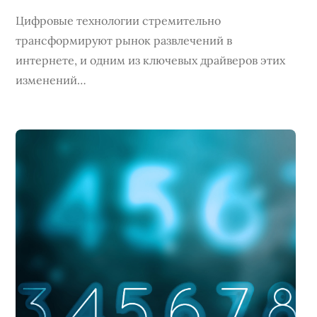
Цифровые технологии стремительно
трансформируют рынок развлечений в
интернете, и одним из ключевых драйверов этих
изменений…