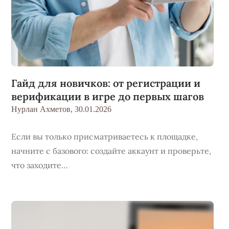
Гайд для новичков: от регистрации и
верификации в игре до первых шагов
Нурлан Ахметов,
30.01.2026
Если вы только присматриваетесь к площадке,
начните с базового: создайте аккаунт и проверьте,
что заходите…