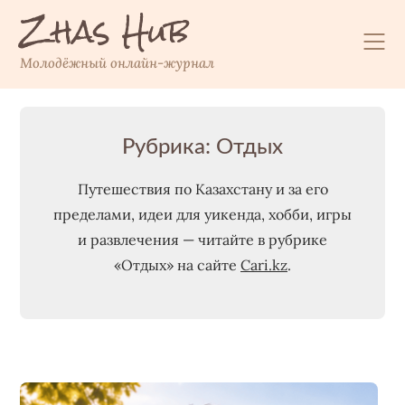
Zhas Hub
Перейти
к
содержимому
Молодёжный онлайн-журнал
Рубрика:
Отдых
Путешествия по Казахстану и за его
пределами, идеи для уикенда, хобби, игры
и развлечения — читайте в рубрике
«Отдых» на сайте
Cari.kz
.