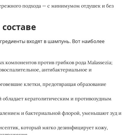
ережного подхода — с минимумом отдушек и без
 составе
нгредиенты входят в шампунь. Вот наиболее
х компонентов против грибков рода Malassezia;
овоспалительное, антибактериальное и
оговевшие клетки, предотвращая образование
й обладает кератолитическим и противозудным
палением и бактериальной флорой, уменьшают зуд и
исептик, который мягко дезинфицирует кожу,
аздражение.