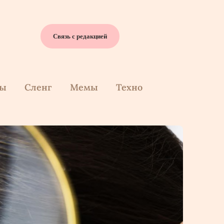
Связь с редакцией
cы
Сленг
Мемы
Техно