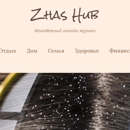
Zhas Hub
Молодёжный онлайн-журнал
Отдых
Дом
Семья
Здоровье
Финан