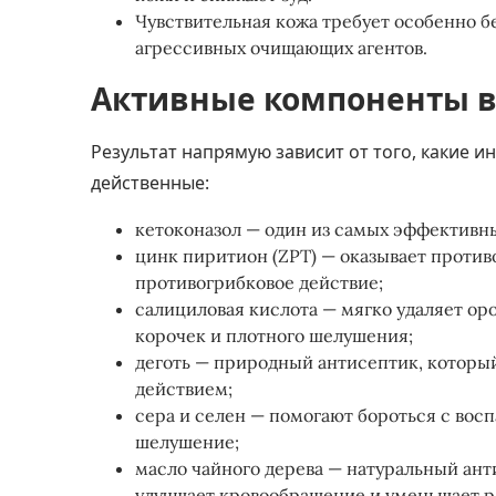
Чувствительная кожа требует особенно б
агрессивных очищающих агентов.
Активные компоненты в
Результат напрямую зависит от того, какие и
действенные:
кетоконазол — один из самых эффективны
цинк пиритион (ZPT) — оказывает против
противогрибковое действие;
салициловая кислота — мягко удаляет ор
корочек и плотного шелушения;
деготь — природный антисептик, которы
действием;
сера и селен — помогают бороться с вос
шелушение;
масло чайного дерева — натуральный ант
улучшает кровообращение и уменьшает р