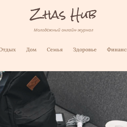
Zhas Hub
Молодёжный онлайн-журнал
Отдых
Дом
Семья
Здоровье
Финан