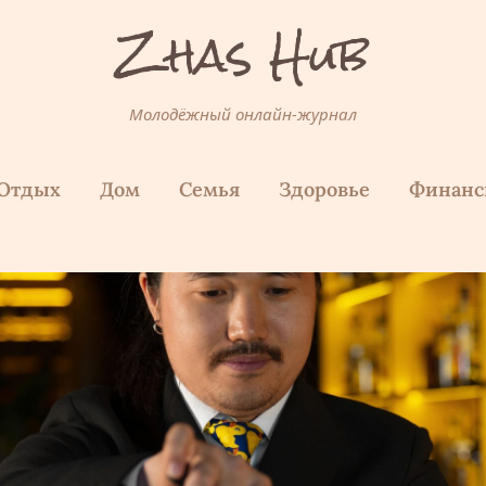
Zhas Hub
Молодёжный онлайн-журнал
Отдых
Дом
Семья
Здоровье
Финан