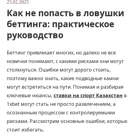
25.02.2025
Как не попасть в ловушки
беттинга: практическое
руководство
Беттинг привлекает многих, но далеко не все
новички понимают, с какими рисками они могут
столкнуться. Ошибки могут дорого стоить,
поэтому важно знать, какие подводные камни
могут встретиться на пути. Понимая и разбирая
ключевые нюансы,
ставки на спорт Казахстан
в
1xbet могут стать не просто развлечением, а
осознанным процессом с контролируемыми
рисками. Рассмотрим основные ошибки, которых
стоит избегать.