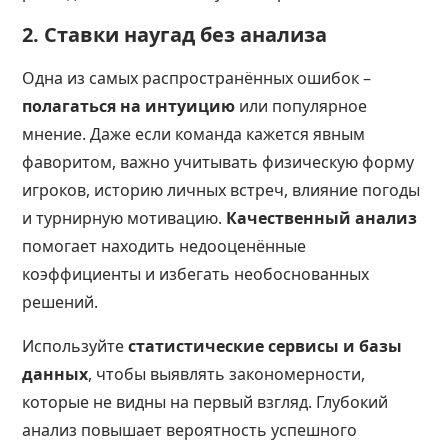
2. Ставки наугад без анализа
Одна из самых распространённых ошибок –
полагаться на интуицию
или популярное
мнение. Даже если команда кажется явным
фаворитом, важно учитывать физическую форму
игроков, историю личных встреч, влияние погоды
и турнирную мотивацию.
Качественный анализ
помогает находить недооценённые
коэффициенты и избегать необоснованных
решений.
Используйте
статистические сервисы и базы
данных
, чтобы выявлять закономерности,
которые не видны на первый взгляд. Глубокий
анализ повышает вероятность успешного