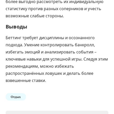
более выгодно рассмотреть их индивидуальную
статистику против разных соперников и учесть
возможные слабые стороны.
Выводы
Беттинг требует дисциплины и осознанного
подхода. Умение контролировать банкролл,
избегать эмоций и анализировать события –
ключевые навыки для успешной игры. Следуя этим
рекомендациям, можно избежать
распространённых ловушек и делать более
взвешенные ставки.
Отдых