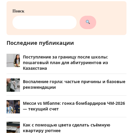
Поиск
Последние публикации
Поступление за границу после школы:
пошаговый план для абитуриентов из
Казахстана
Воспаление горла: частые причины и базовые
рекомендации
Месси vs Мбаппе: гонка бомбардиров ЧМ-2026
— текущий счет
Как с помощью цвета сделать съёмную
квартиру уютнее