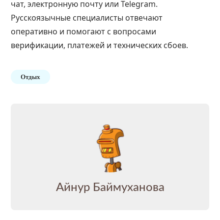
чат, электронную почту или Telegram.
Русскоязычные специалисты отвечают
оперативно и помогают с вопросами
верификации, платежей и технических сбоев.
Отдых
Айнур Баймуханова