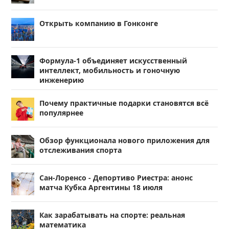
Открыть компанию в Гонконге
Формула-1 объединяет искусственный
интеллект, мобильность и гоночную
инженерию
Почему практичные подарки становятся всё
популярнее
Обзор функционала нового приложения для
отслеживания спорта
Сан-Лоренсо - Депортиво Риестра: анонс
матча Кубка Аргентины 18 июля
Как зарабатывать на спорте: реальная
математика