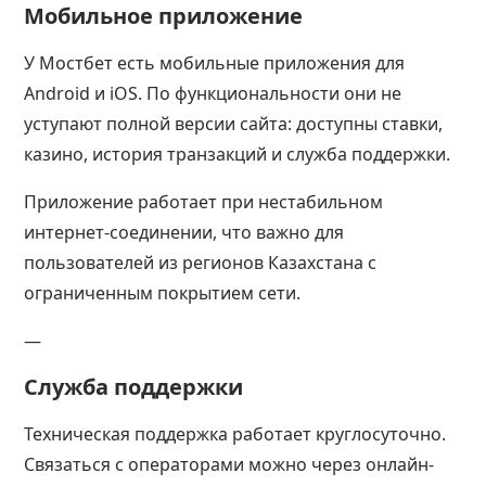
Мобильное приложение
У Мостбет есть мобильные приложения для
Android и iOS. По функциональности они не
уступают полной версии сайта: доступны ставки,
казино, история транзакций и служба поддержки.
Приложение работает при нестабильном
интернет-соединении, что важно для
пользователей из регионов Казахстана с
ограниченным покрытием сети.
—
Служба поддержки
Техническая поддержка работает круглосуточно.
Связаться с операторами можно через онлайн-