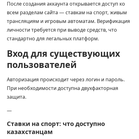
После создания аккаунта открывается доступ ко
всем разделам сайта — ставкам на спорт, живым
трансляциям и игровым автоматам. Верификация
личности требуется при выводе средств, что
стандартно для легальных платформ.
Вход для существующих
пользователей
Авторизация происходит через логин и пароль.
При необходимости доступна двухфакторная
защита.
—
Ставки на спорт: что доступно
казахстанцам