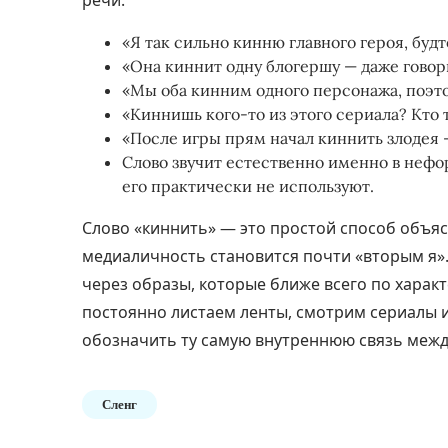
речи:
«Я так сильно кинню главного героя, буд
«Она киннит одну блогершу — даже говори
«Мы оба кинним одного персонажа, поэт
«Киннишь кого-то из этого сериала? Кто 
«После игры прям начал киннить злодея 
Слово звучит естественно именно в нефо
его практически не используют.
Слово «киннить» — это простой способ объяс
медиаличность становится почти «вторым я»
через образы, которые ближе всего по характ
постоянно листаем ленты, смотрим сериалы и
обозначить ту самую внутреннюю связь межд
Сленг