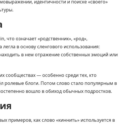
самовыражении, идентичности и поиске «своего»
ьтуры.
а
n, что означает «родственник», «род»,
а легла в основу сленгового использования:
 находить в нем отражение собственных эмоций или
х сообществах — особенно среди тех, кто
ёл ролевые блоги. Потом слово стало популярным в
 постепенно вошло в обиход обычных подростков.
ния
ых примеров, как слово «киннить» используется в