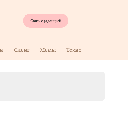
Связь с редакцией
cы
Сленг
Мемы
Техно