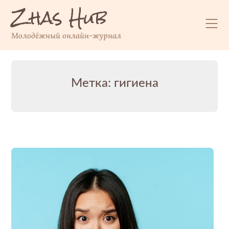
Zhas Hub
Перейти
к
содержимому
Молодёжный онлайн-журнал
Метка:
гигиена