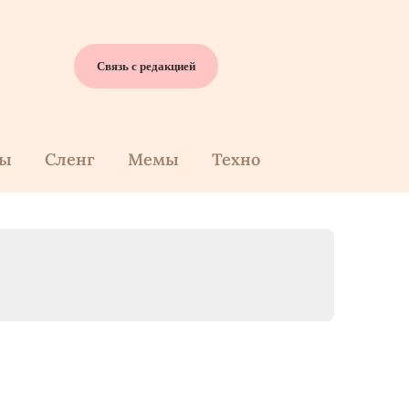
Связь с редакцией
cы
Сленг
Мемы
Техно