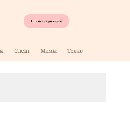
Связь с редакцией
cы
Сленг
Мемы
Техно