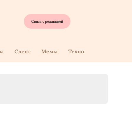
Связь с редакцией
cы
Сленг
Мемы
Техно