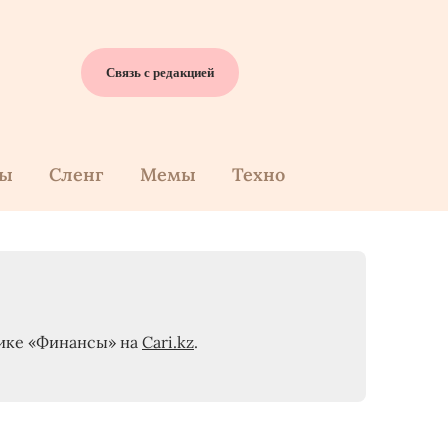
Связь с редакцией
cы
Сленг
Мемы
Техно
брике «Финансы» на
Cari.kz
.