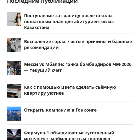
Последние публикации
Поступление за границу после школы:
пошаговый план для абитуриентов из
Казахстана
Воспаление горла: частые причины и базовые
рекомендации
Месси vs Мбаппе: гонка бомбардиров ЧМ-2026
— текущий счет
Как с помощью цвета сделать съёмную
квартиру уютнее
Открыть компанию в Гонконге
Формула-1 объединяет искусственный
интеллект, мобильность и гоночную