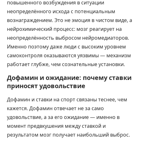
повышенного возбуждения в ситуации
неопределённого исхода с потенциальным
вознаграждением. Это не эмоция в чистом виде, а
нейрохимический процесс: мозг реагирует на
неопределённость выбросом нейромедиаторов.
Именно поэтому даже люди с высоким уровнем
самоконтроля оказываются уязвимы — механизм
работает глубже, чем сознательные установки.
Дофамин и ожидание: почему ставки
приносят удовольствие
Дофамин и ставки на спорт связаны теснее, чем
кажется. Дофамин отвечает не за само
удовольствие, а за его ожидание — именно в
момент предвкушения между ставкой и
результатом мозг получает наибольший выброс.