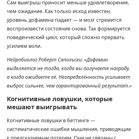
Сам выигрыш приносит меньше удовлетворения,
чем ожидание. Как только исход известен,
уровень дофамина падает — и мозг стремится
воспроизвести состояние снова. Так формируется
поведенческий цикл, который сложно прервать
усилием воли.
Нейробиолог Роберт Сапольски: «Дофамин
выделяется не тогда, когда вы получаете награду,
а когда ожидаете её. Неопределённость усиливает
выброс сильнее, чем гарантированный результат.»
Когнитивные ловушки, которые
мешают выигрывать
Когнитивные ловушки в беттинге —
систематические ошибки мышления, приводящие
к предсказуемым потерям. Они не связаны с