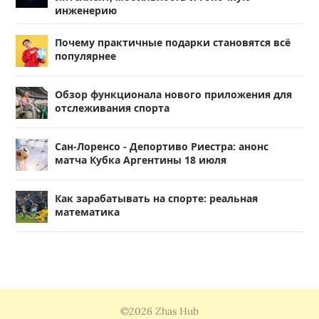
инженерию
Почему практичные подарки становятся всё
популярнее
Обзор функционала нового приложения для
отслеживания спорта
Сан-Лоренсо - Депортиво Риестра: анонс
матча Кубка Аргентины 18 июля
Как зарабатывать на спорте: реальная
математика
©2026 Zhas Hub