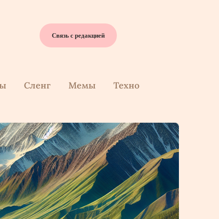
Связь с редакцией
cы
Сленг
Мемы
Техно