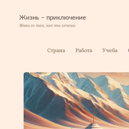
Перейти
к
содержимому
Жизнь – приключение
Живи ее так, как ты хочешь
Страна
Работа
Учеба