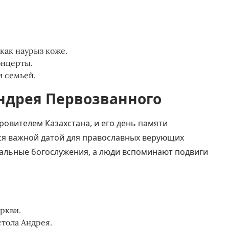
как наурыз коже.
онцерты.
и семьей.
ндрея Первозванного
овителем Казахстана, и его день памяти
тся важной датой для православных верующих
циальные богослужения, а люди вспоминают подвиги
ркви.
стола Андрея.