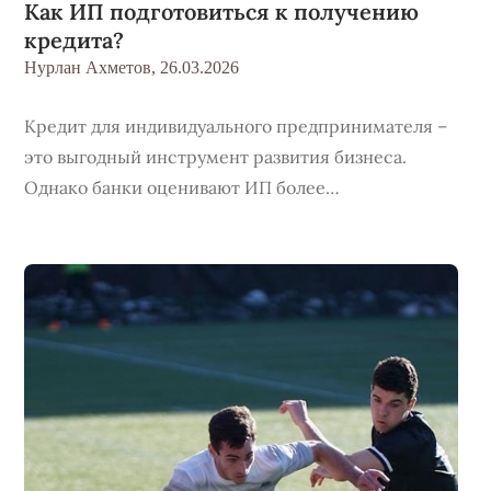
Как ИП подготовиться к получению
кредита?
Нурлан Ахметов,
26.03.2026
Кредит для индивидуального предпринимателя –
это выгодный инструмент развития бизнеса.
Однако банки оценивают ИП более…