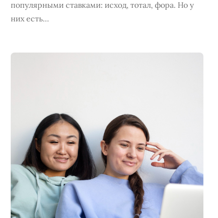
популярными ставками: исход, тотал, фора. Но у
них есть…