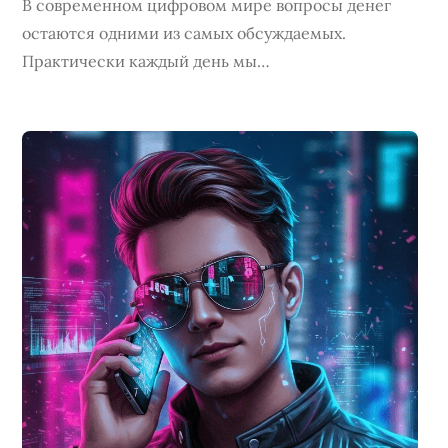
В современном цифровом мире вопросы денег
остаются одними из самых обсуждаемых.
Практически каждый день мы…