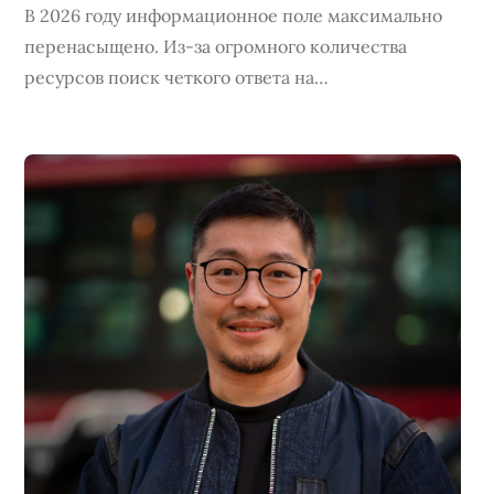
В 2026 году информационное поле максимально
перенасыщено. Из-за огромного количества
ресурсов поиск четкого ответа на…