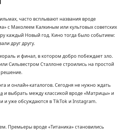
ильмах, часто всплывают названия вроде
а» с Маколеем Калкиным или культовых советских
ру каждый Новый год. Кино тогда было событием:
али друг другу.
мораль и финал, в котором добро побеждает зло.
или Сильвестром Сталлоне строились на простой
 решение.
га и онлайн‑каталогов. Сегодня не нужно ждать
ka
и выбрать между классикой вроде «Матрицы» и
 и уже обсуждаются в TikTok и Instagram.
ием. Премьеры вроде «Титаника» становились