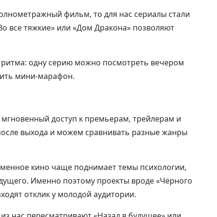
олнометражный фильм, то для нас сериалы стали
Во все тяжкие» или «Дом Дракона» позволяют
 ритма: одну серию можно посмотреть вечером
оить мини‑марафон.
 мгновенный доступ к премьерам, трейлерам и
 после выхода и можем сравнивать разные жанры
ременное кино чаще поднимает темы психологии,
удущего. Именно поэтому проекты вроде «Чёрного
аходят отклик у молодой аудитории.
 из нас пересматривают «Назад в будущее» или