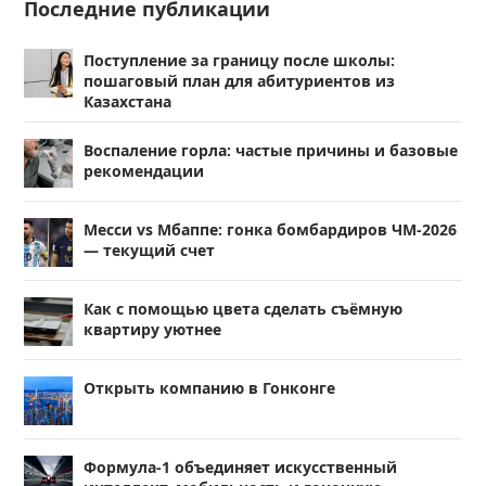
Последние публикации
Поступление за границу после школы:
пошаговый план для абитуриентов из
Казахстана
Воспаление горла: частые причины и базовые
рекомендации
Месси vs Мбаппе: гонка бомбардиров ЧМ-2026
— текущий счет
Как с помощью цвета сделать съёмную
квартиру уютнее
Открыть компанию в Гонконге
Формула-1 объединяет искусственный