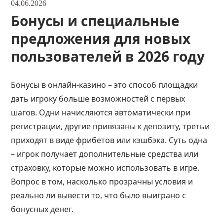
04.06.2026
Бонусы и специальные
предложения для новых
пользователей в 2026 году
Бонусы в онлайн-казино – это способ площадки
дать игроку больше возможностей с первых
шагов. Одни начисляются автоматически при
регистрации, другие привязаны к депозиту, третьи
приходят в виде фрибетов или кэшбэка. Суть одна
– игрок получает дополнительные средства или
страховку, которые можно использовать в игре.
Вопрос в том, насколько прозрачны условия и
реально ли вывести то, что было выиграно с
бонусных денег.