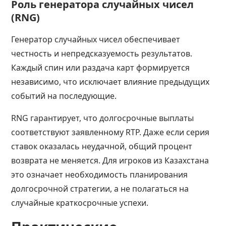
Роль генератора случайных чисел
(RNG)
Генератор случайных чисел обеспечивает
честность и непредсказуемость результатов.
Каждый спин или раздача карт формируется
независимо, что исключает влияние предыдущих
событий на последующие.
RNG гарантирует, что долгосрочные выплаты
соответствуют заявленному RTP. Даже если серия
ставок оказалась неудачной, общий процент
возврата не меняется. Для игроков из Казахстана
это означает необходимость планирования
долгосрочной стратегии, а не полагаться на
случайные краткосрочные успехи.