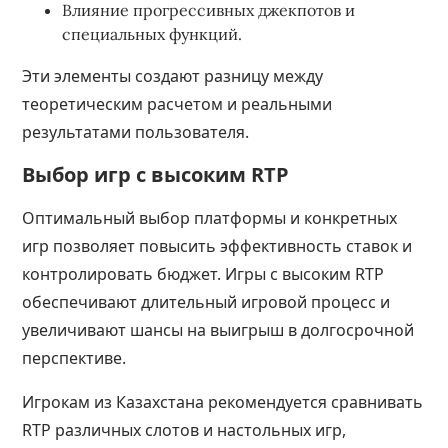
Влияние прогрессивных джекпотов и
специальных функций.
Эти элементы создают разницу между
теоретическим расчетом и реальными
результатами пользователя.
Выбор игр с высоким RTP
Оптимальный выбор платформы и конкретных
игр позволяет повысить эффективность ставок и
контролировать бюджет. Игры с высоким RTP
обеспечивают длительный игровой процесс и
увеличивают шансы на выигрыш в долгосрочной
перспективе.
Игрокам из Казахстана рекомендуется сравнивать
RTP различных слотов и настольных игр,