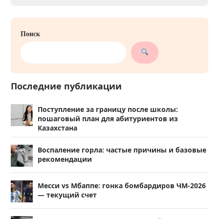
Поиск
Последние публикации
Поступление за границу после школы:
пошаговый план для абитуриентов из
Казахстана
Воспаление горла: частые причины и базовые
рекомендации
Месси vs Мбаппе: гонка бомбардиров ЧМ-2026
— текущий счет