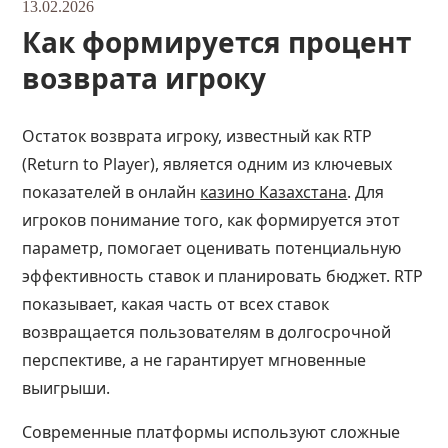
13.02.2026
Как формируется процент
возврата игроку
Остаток возврата игроку, известный как RTP
(Return to Player), является одним из ключевых
показателей в онлайн
казино Казахстана
. Для
игроков понимание того, как формируется этот
параметр, помогает оценивать потенциальную
эффективность ставок и планировать бюджет. RTP
показывает, какая часть от всех ставок
возвращается пользователям в долгосрочной
перспективе, а не гарантирует мгновенные
выигрыши.
Современные платформы используют сложные