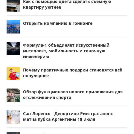
Как с помощью цвета сделать съёмную
квартиру уютнее
Открыть компанию в Гонконге
Формула-1 объединяет искусственный
интеллект, мобильность и гоночную
инженерию
Почему практичные подарки становятся всё
популярнее
Обзор функционала нового приложения для
отслеживания спорта
Сан-Лоренсо - Депортиво Риестра: анонс
матча Кубка Аргентины 18 июля