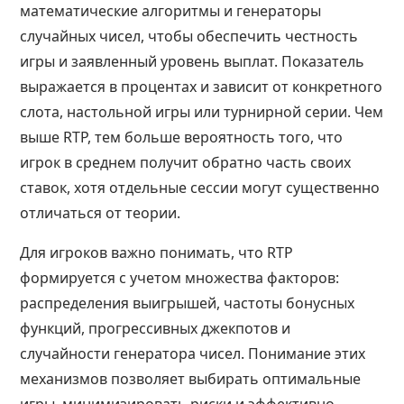
математические алгоритмы и генераторы
случайных чисел, чтобы обеспечить честность
игры и заявленный уровень выплат. Показатель
выражается в процентах и зависит от конкретного
слота, настольной игры или турнирной серии. Чем
выше RTP, тем больше вероятность того, что
игрок в среднем получит обратно часть своих
ставок, хотя отдельные сессии могут существенно
отличаться от теории.
Для игроков важно понимать, что RTP
формируется с учетом множества факторов:
распределения выигрышей, частоты бонусных
функций, прогрессивных джекпотов и
случайности генератора чисел. Понимание этих
механизмов позволяет выбирать оптимальные