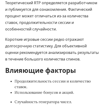
Теоретический RTP определяется разработчиком
и публикуется для ознакомления. Фактический
процент может отличаться из-за количества
ставок, продолжительности сессии и
особенностей случайности.
Короткие игровые сессии редко отражают
долгосрочную статистику. Для объективной
оценки рекомендуется анализировать результаты
в течение большого количества спинов.
Влияющие факторы
Продолжительность сессии и количество
ставок.
Использование бонусов и акций.
Случайность генератора чисел.