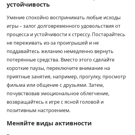
устойчивость
Умение спокойно воспринимать любые исходы
игры – залог долговременного удовольствия от
процесса и устойчивости к стрессу. Постарайтесь
не переживать из-за проигрышей и не
поддавайтесь желанию немедленно вернуть
потерянные средства. Вместо этого сделайте
короткие паузы, переключите внимание на
приятные занятия, например, прогулку, просмотр
фильма или общение с друзьями. Затем,
почувствовав эмоциональное облегчение,
возвращайтесь к игре с ясной головой и
позитивным настроением.
Меняйте виды активности