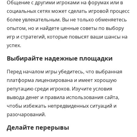
Общение с другими игроками на форумах или в
социальных сетях может сделать игровой процесс
более увлекательным. Вы не только обменяетесь
опытом, но и найдете ценные советы по выбору
игр и стратегий, которые повысят ваши шансы на
успех.
Выбирайте надежные площадки
Перед началом игры убедитесь, что выбранная
платформа лицензирована и имеет хорошую
репутацию среди игроков. Изучите условия
вывода денег и правила использования сайта,
чтобы избежать непредвиденных ситуаций и
разочарований.
Делайте перерывы