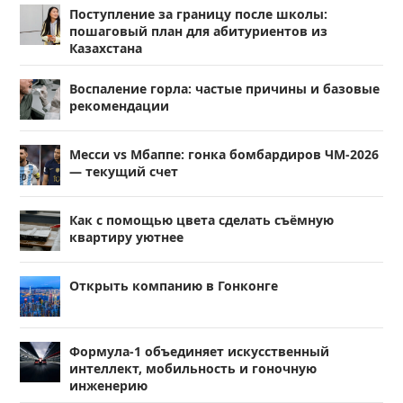
Поступление за границу после школы:
пошаговый план для абитуриентов из
Казахстана
Воспаление горла: частые причины и базовые
рекомендации
Месси vs Мбаппе: гонка бомбардиров ЧМ-2026
— текущий счет
Как с помощью цвета сделать съёмную
квартиру уютнее
Открыть компанию в Гонконге
Формула-1 объединяет искусственный
интеллект, мобильность и гоночную
инженерию