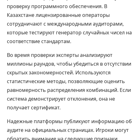
проверку программного обеспечения. В
Казахстане лицензированные операторы
сотрудничают с международными аудиторами,
которые тестируют генератор случайных чисел на
соответствие стандартам.
Во время проверки эксперты анализируют
миллионы раундов, чтобы убедиться в отсутствии
скрытых закономерностей. Используются
статистические методы, позволяющие оценить
равномерность распределения комбинаций. Если
система демонстрирует отклонения, она не
получает сертификат.
Надежные платформы публикуют информацию об
аудите на официальных страницах. Игроки могут
обратить внимание на следующие признаки