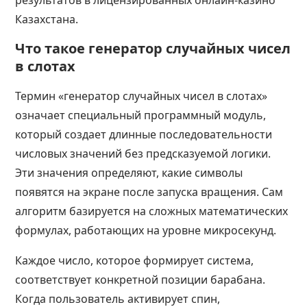
результатов в лицензированных онлайн-казино
Казахстана.
Что такое генератор случайных чисел
в слотах
Термин «генератор случайных чисел в слотах»
означает специальный программный модуль,
который создает длинные последовательности
числовых значений без предсказуемой логики.
Эти значения определяют, какие символы
появятся на экране после запуска вращения. Сам
алгоритм базируется на сложных математических
формулах, работающих на уровне микросекунд.
Каждое число, которое формирует система,
соответствует конкретной позиции барабана.
Когда пользователь активирует спин,