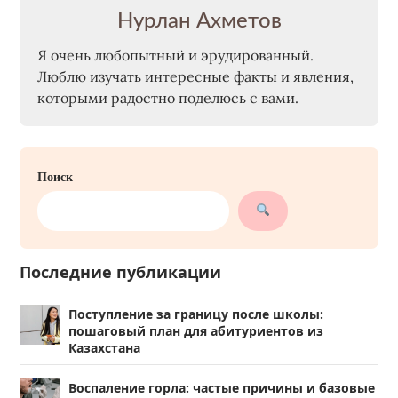
Нурлан Ахметов
Я очень любопытный и эрудированный.
Люблю изучать интересные факты и явления,
которыми радостно поделюсь с вами.
Поиск
Последние публикации
Поступление за границу после школы:
пошаговый план для абитуриентов из
Казахстана
Воспаление горла: частые причины и базовые