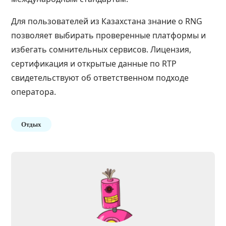
Для пользователей из Казахстана знание о RNG
позволяет выбирать проверенные платформы и
избегать сомнительных сервисов. Лицензия,
сертификация и открытые данные по RTP
свидетельствуют об ответственном подходе
оператора.
Отдых