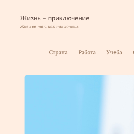
Перейти
к
содержимому
Жизнь – приключение
Живи ее так, как ты хочешь
Страна
Работа
Учеба