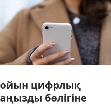
н ойын цифрлық
аңызды бөлігіне