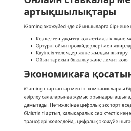
артықшылықтары
iGaming экожүйесінде ойыншыларға бірнеше 
Кез келген уақытта қолжетімділік және 
Әртүрлі ойын провайдерлері мен жанрла
Қауіпсіз төлемдер және жылдам шығару
Ойын тарихын бақылау және лимит қою
Экономикаға қосатын
iGaming стартаптар мен ірі компанияларды бір
әзірлеу салаларында жұмыс орындары ашылад
дамытады. Нәтижесінде цифрлық экспорт өсед
біліктілігі артып, халықаралық серіктестік ке
трансфері жеделдейді, цифрлық экожүйе ныға