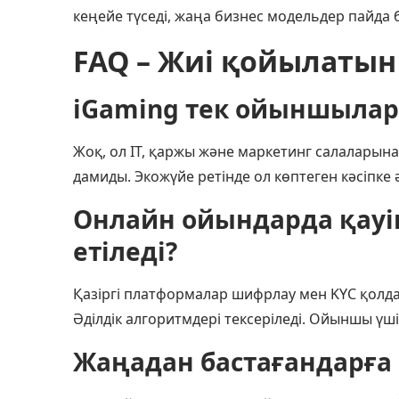
кеңейе түседі, жаңа бизнес модельдер пайда
FAQ – Жиі қойылатын
iGaming тек ойыншылар
Жоқ, ол IT, қаржы және маркетинг салаларына 
дамиды. Экожүйе ретінде ол көптеген кәсіпке
Онлайн ойындарда қауі
етіледі?
Қазіргі платформалар шифрлау мен KYC қолда
Әділдік алгоритмдері тексеріледі. Ойыншы үшін
Жаңадан бастағандарға