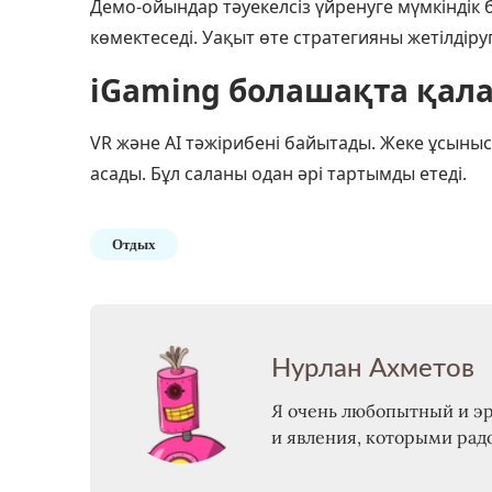
Демо-ойындар тәуекелсіз үйренуге мүмкіндік 
көмектеседі. Уақыт өте стратегияны жетілдіру
iGaming болашақта қала
VR және AI тәжірибені байытады. Жеке ұсыныс
асады. Бұл саланы одан әрі тартымды етеді.
Отдых
Нурлан Ахметов
Я очень любопытный и э
и явления, которыми рад