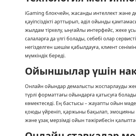
iGaming блокчейн, жасанды интеллект және д
қауіпсіздікті арттырып, әділ ойынды қамтама
жылдам тіркелу, ыңғайлы интерфейс, жеке ұ
салаларға да үлгі болады, себебі олар серви
негізделген шешім қабылдауға, клиент сенімі
мүмкіндік береді.
Ойыншылар үшін нақ
Онлайн ойындар демалысты жоспарлауды жеңі
түрлі форматтағы ойындарға қатысуға болады.
көмектеседі. Ең бастысы – жауапты ойын мәд
қоюды үйреніп, қаржыны бақылап, эмоцияны 
және ұзақ мерзімді ойын тәжірибесін қалыпт
Онлайн ставкалар ме