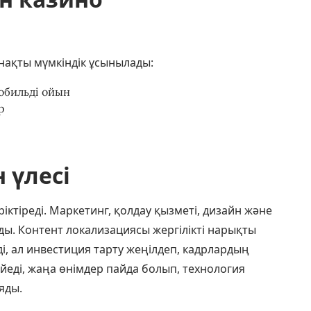
нақты мүмкіндік ұсынылады:
мобильді ойын
р
 үлесі
іктіреді. Маркетинг, қолдау қызметі, дизайн және
ы. Контент локализациясы жергілікті нарықты
і, ал инвестиция тарту жеңілдеп, кадрлардың
ңейеді, жаңа өнімдер пайда болып, технология
яды.