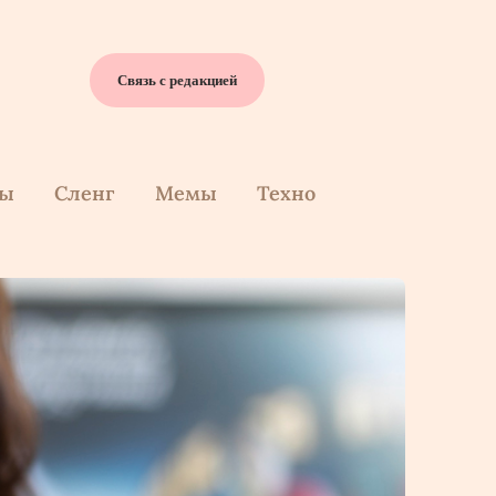
Связь с редакцией
cы
Сленг
Мемы
Техно