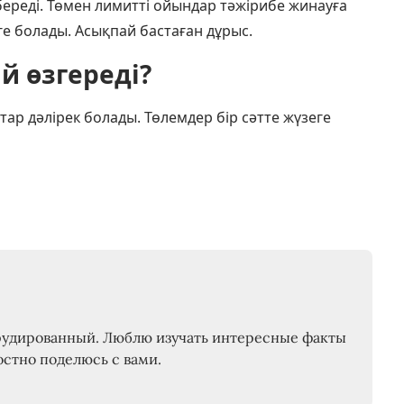
береді. Төмен лимитті ойындар тәжірибе жинауға
ге болады. Асықпай бастаған дұрыс.
й өзгереді?
тар дәлірек болады. Төлемдер бір сәтте жүзеге
рудированный. Люблю изучать интересные факты
остно поделюсь с вами.