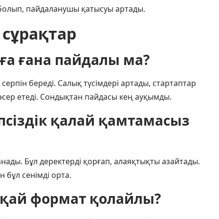
 болып, пайдаланушы қатысуы артады.
 сұрақтар
ға ғана пайдалы ма?
серпін береді. Салық түсімдері артады, стартаптар
 әсер етеді. Сондықтан пайдасы кең ауқымды.
псіздік қалай қамтамасыз
нады. Бұл деректерді қорғап, алаяқтықты азайтады.
 бұл сенімді орта.
 қай формат қолайлы?