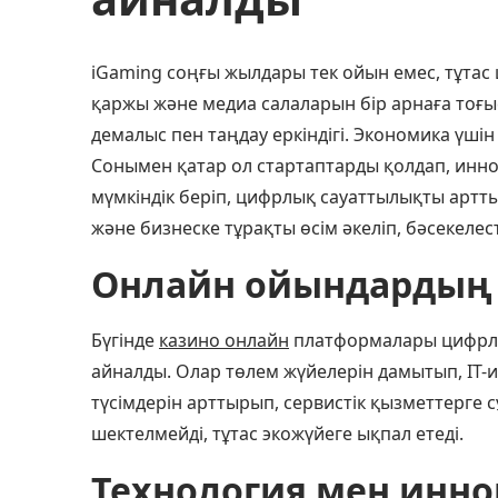
iGaming соңғы жылдары тек ойын емес, тұтас
қаржы және медиа салаларын бір арнаға тоғы
демалыс пен таңдау еркіндігі. Экономика үші
Сонымен қатар ол стартаптарды қолдап, инн
мүмкіндік беріп, цифрлық сауаттылықты арт
және бизнеске тұрақты өсім әкеліп, бәсекелест
Онлайн ойындардың 
Бүгінде
казино онлайн
платформалары цифрлы
айналды. Олар төлем жүйелерін дамытып, IT
түсімдерін арттырып, сервистік қызметтерге
шектелмейді, тұтас экожүйеге ықпал етеді.
Технология мен инн