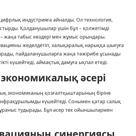
 цифрлық индустрияға айналды. Ол технология,
стырды. Қолданушылар үшін бұл – қолжетімді
н – жаңа табыс көздері мен жұмыс орындары.
овацияны жеделдетіп, халықаралық нарыққа шығуға
тырады, пайдаланушыларға жаңа тәжірибе ұсынады
ікті күшейтеді, аймақтық дамуға ықпал етеді.
экономикалық әсері
қ экономиканың қозғалтқыштарының біріне
-инфрақұрылымды күшейтеді. Сонымен қатар салық
 сұраныс тудырады. Бұл әсер тек ойыншылармен
овацияның синергиясы