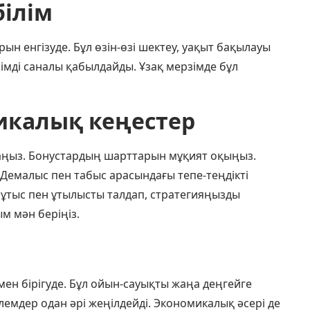
ілім
 енгізуде. Бұл өзін-өзі шектеу, уақыт бақылауы
імді саналы қабылдайды. Ұзақ мерзімде бұл
калық кеңестер
ңыз. Бонустардың шарттарын мұқият оқыңыз.
 Демалыс пен табыс арасындағы тепе-теңдікті
, ұтыс пен ұтылысты талдап, стратегияңызды
м мән беріңіз.
ен бірігуде. Бұл ойын-сауықты жаңа деңгейге
емдер одан әрі жеңілдейді. Экономикалық әсері де