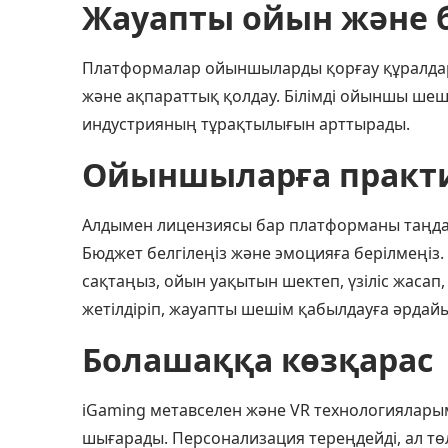
Жауапты ойын және б
Платформалар ойыншыларды қорғау құралдарын
және ақпараттық қолдау. Білімді ойыншы шеш
индустрияның тұрақтылығын арттырады.
Ойыншыларға практи
Алдымен лицензиясы бар платформаны таңда
Бюджет белгілеңіз және эмоцияға берілмеңіз.
сақтаңыз, ойын уақытын шектеп, үзіліс жасап
жетілдіріп, жауапты шешім қабылдауға әрдайы
Болашаққа көзқарас
iGaming метавселен және VR технологияларым
шығарады. Персонализация тереңдейді, ал төл