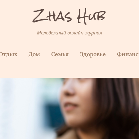
Zhas Hub
Молодёжный онлайн-журнал
Отдых
Дом
Семья
Здоровье
Финан