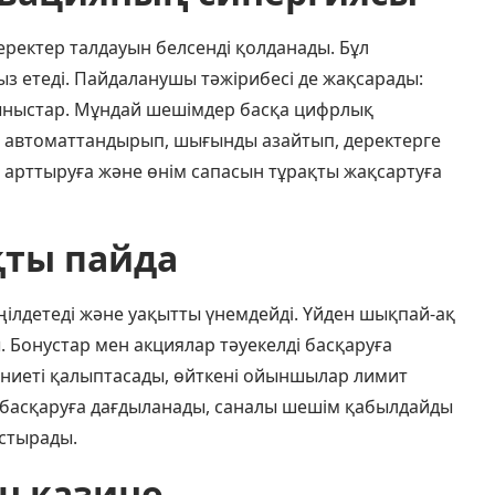
еректер талдауын белсенді қолданады. Бұл
сыз етеді. Пайдаланушы тәжірибесі де жақсарады:
сыныстар. Мұндай шешімдер басқа цифрлық
сті автоматтандырып, шығынды азайтып, деректерге
н арттыруға және өнім сапасын тұрақты жақсартуға
ты пайда
лдетеді және уақытты үнемдейді. Үйден шықпай-ақ
 Бонустар мен акциялар тәуекелді басқаруға
ениеті қалыптасады, өйткені ойыншылар лимит
басқаруға дағдыланады, саналы шешім қабылдайды
астырады.
н казино