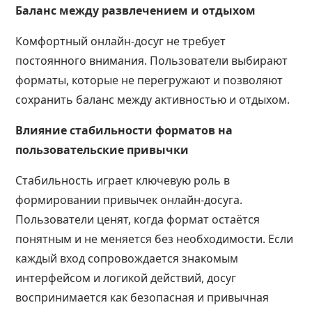
Баланс между развлечением и отдыхом
Комфортный онлайн-досуг не требует
постоянного внимания. Пользователи выбирают
форматы, которые не перегружают и позволяют
сохранить баланс между активностью и отдыхом.
Влияние стабильности форматов на
пользовательские привычки
Стабильность играет ключевую роль в
формировании привычек онлайн-досуга.
Пользователи ценят, когда формат остаётся
понятным и не меняется без необходимости. Если
каждый вход сопровождается знакомым
интерфейсом и логикой действий, досуг
воспринимается как безопасная и привычная