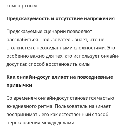
комфортным.
Предсказуемость и отсутствие напряжения
Предсказуемые сценарии позволяют
расслабиться. Пользователь знает, что не
столкнётся с неожиданными сложностями. Это
особенно важно для тех, кто использует онлайн-
досуг как способ восстановить силы.
Как онлайн-досуг влияет на повседневные
привычки
Со временем онлайн-досуг становится частью
ежедневного ритма. Пользователь начинает
воспринимать его как естественный способ
переключения между делами.