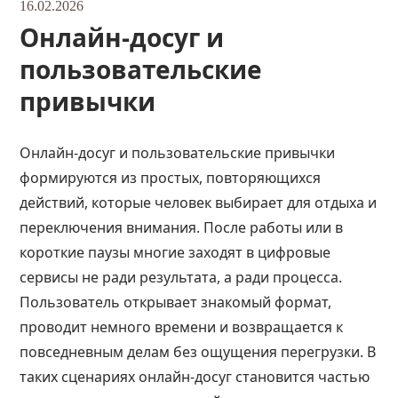
16.02.2026
Онлайн-досуг и
пользовательские
привычки
Онлайн-досуг и пользовательские привычки
формируются из простых, повторяющихся
действий, которые человек выбирает для отдыха и
переключения внимания. После работы или в
короткие паузы многие заходят в цифровые
сервисы не ради результата, а ради процесса.
Пользователь открывает знакомый формат,
проводит немного времени и возвращается к
повседневным делам без ощущения перегрузки. В
таких сценариях онлайн-досуг становится частью