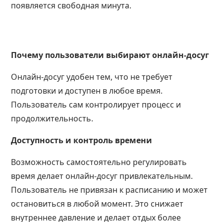
появляется свободная минута.
Почему пользователи выбирают онлайн-досуг
Онлайн-досуг удобен тем, что не требует
подготовки и доступен в любое время.
Пользователь сам контролирует процесс и
продолжительность.
Доступность и контроль времени
Возможность самостоятельно регулировать
время делает онлайн-досуг привлекательным.
Пользователь не привязан к расписанию и может
остановиться в любой момент. Это снижает
внутреннее давление и делает отдых более