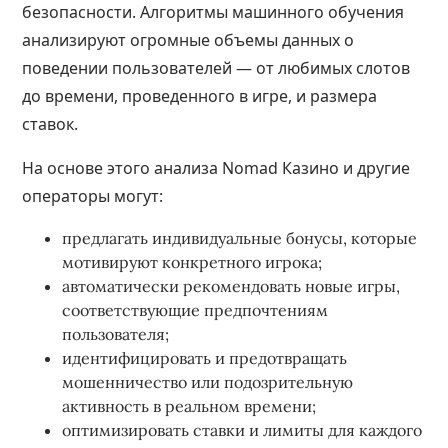
безопасности. Алгоритмы машинного обучения
анализируют огромные объемы данных о
поведении пользователей — от любимых слотов
до времени, проведенного в игре, и размера
ставок.
На основе этого анализа Nomad Казино и другие
операторы могут:
предлагать индивидуальные бонусы, которые
мотивируют конкретного игрока;
автоматически рекомендовать новые игры,
соответствующие предпочтениям
пользователя;
идентифицировать и предотвращать
мошенничество или подозрительную
активность в реальном времени;
оптимизировать ставки и лимиты для каждого