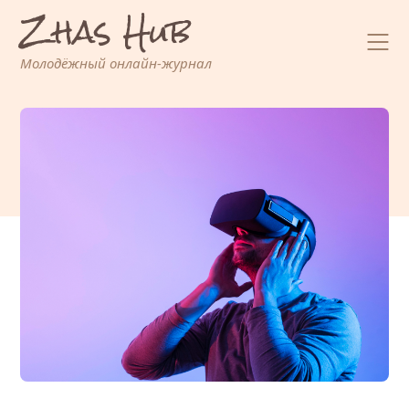
Zhas Hub
Перейти
к
содержимому
Молодёжный онлайн-журнал