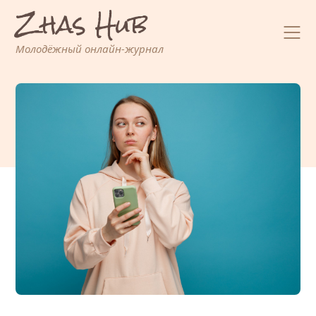
Zhas Hub
Перейти
к
содержимому
Молодёжный онлайн-журнал