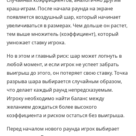
случайных коэффициентов, аналогично другим
краш-играм. После начала раунда на экране
появляется воздушный шар, который начинает
увеличиваться в размерах. Чем дольше он растет,
тем выше множитель (коэффициент), который
умножает ставку игрока.
Но в этом и главный риск: шар может лопнуть в
любой момент, и если игрок не успеет забрать
выигрыш до этого, он потеряет свою ставку. Точка
разрыва шара выбирается случайным образом,
что делает каждый раунд непредсказуемым.
Игроку необходимо найти баланс между
желанием дождаться более высокого
коэффициента и риском остаться без выигрыша.
Перед началом нового раунда игрок выбирает